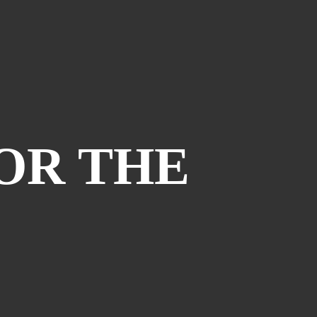
Barcelona
(6)
PAGES
JO 2012: nos souvenirs !
OR THE