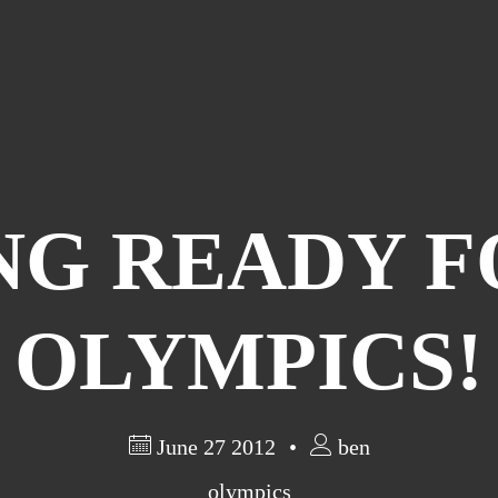
NG READY F
OLYMPICS!
June 27 2012
ben
olympics