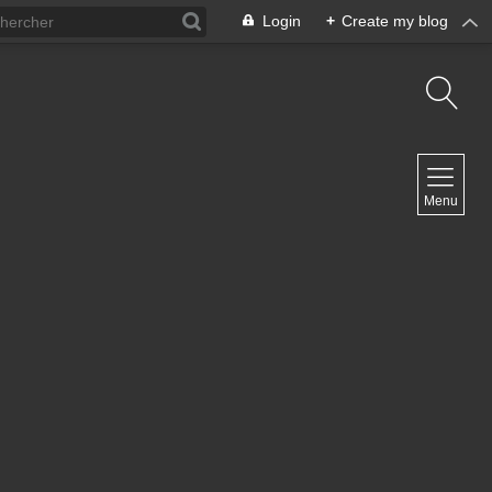
Login
+
Create my blog
NAVIGATION
Menu
Home
Contact
NEWSLETTER